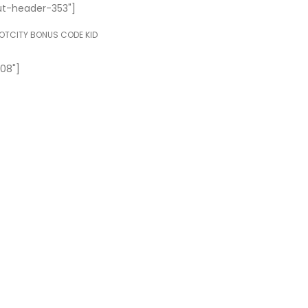
out-header-353"]
OTCITY BONUS CODE KID
808"]