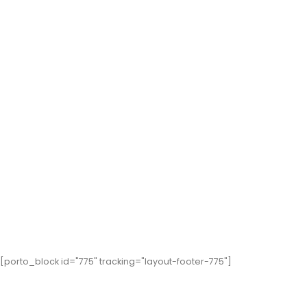
[porto_block id="775" tracking="layout-footer-775"]