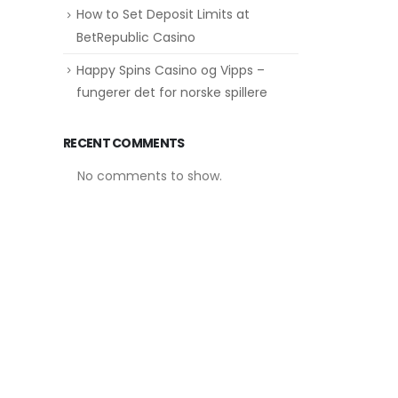
How to Set Deposit Limits at
BetRepublic Casino
Happy Spins Casino og Vipps –
fungerer det for norske spillere
RECENT COMMENTS
No comments to show.