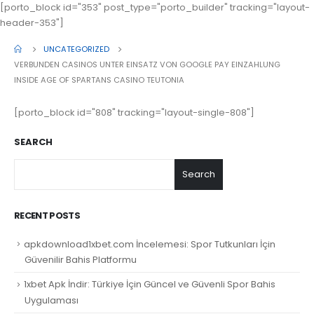
[porto_block id="353" post_type="porto_builder" tracking="layout-
header-353"]
UNCATEGORIZED
VERBUNDEN CASINOS UNTER EINSATZ VON GOOGLE PAY EINZAHLUNG
INSIDE AGE OF SPARTANS CASINO TEUTONIA
[porto_block id="808" tracking="layout-single-808"]
SEARCH
Search
RECENT POSTS
apkdownload1xbet.com İncelemesi: Spor Tutkunları İçin
Güvenilir Bahis Platformu
1xbet Apk İndir: Türkiye İçin Güncel ve Güvenli Spor Bahis
Uygulaması