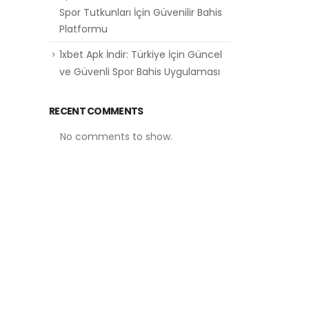
Spor Tutkunları İçin Güvenilir Bahis
Platformu
1xbet Apk İndir: Türkiye İçin Güncel
ve Güvenli Spor Bahis Uygulaması
RECENT COMMENTS
No comments to show.