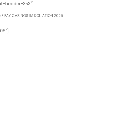
out-header-353"]
E PAY CASINOS IM KOLLATION 2025
808"]