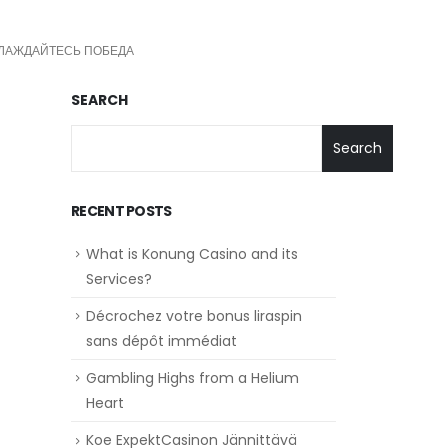
СЛАЖДАЙТЕСЬ ПОБЕДА
SEARCH
Search
RECENT POSTS
What is Konung Casino and its
Services?
Décrochez votre bonus liraspin
sans dépôt immédiat
Gambling Highs from a Helium
Heart
Koe ExpektCasinon Jännittävä