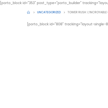
[porto_block id="353" post_type="porto_builder" tracking="lay
UNCATEGORIZED
TOWER RUSH: L’INCROYABLE
[porto_block id="808" tracking="layout-single-