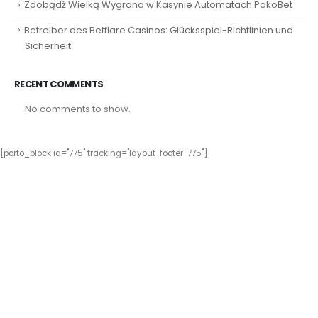
Zdobądź Wielką Wygrana w Kasynie Automatach PokoBet
Betreiber des Betflare Casinos: Glücksspiel-Richtlinien und
Sicherheit
RECENT COMMENTS
No comments to show.
[porto_block id="775" tracking="layout-footer-775"]