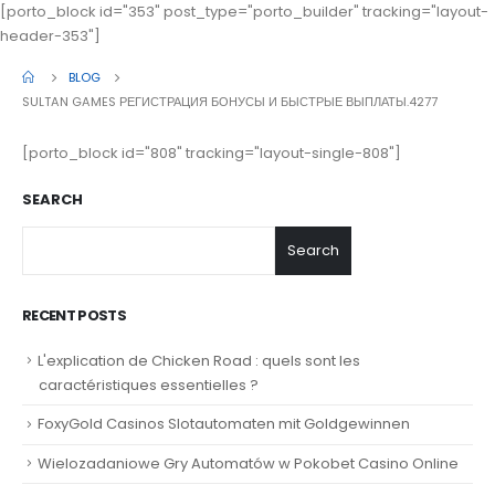
[porto_block id="353" post_type="porto_builder" tracking="layout-
header-353"]
BLOG
SULTAN GAMES РЕГИСТРАЦИЯ БОНУСЫ И БЫСТРЫЕ ВЫПЛАТЫ.4277
[porto_block id="808" tracking="layout-single-808"]
SEARCH
Search
RECENT POSTS
L'explication de Chicken Road : quels sont les
caractéristiques essentielles ?
FoxyGold Casinos Slotautomaten mit Goldgewinnen
Wielozadaniowe Gry Automatów w Pokobet Casino Online