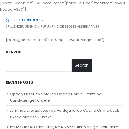
[porto_block id="353" post_type="porto_builder" tracking="layout-
header-353"]
RETROREDEN
SPILLESIDER UDEN OM RUFUS FIND DE BEDSTE ALTERNATIVER
[porto_block id="808" tracking="layout-single-808"]
SEARCH
Search
RECENT POSTS
Opdag Eksklusive Malina Casino Bonus Events og
Uundværlige Fordele
Lummav virtuaalsetekasi võidujanu Ice Casino Online avab
uksed õnneseikluseks
1xbet Güncel Giriş: Türkiye’de Spor Tutkunları İçin Hızlı Erişim