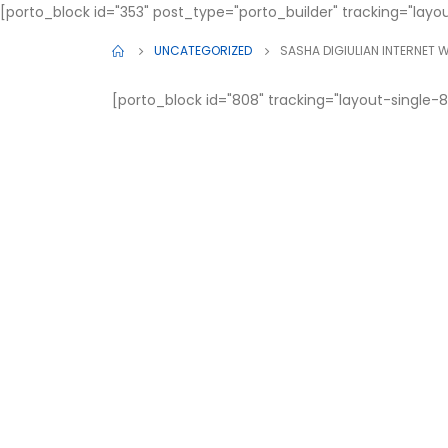
[porto_block id="353" post_type="porto_builder" tracking="lay
UNCATEGORIZED
SASHA DIGIULIAN INTERNET 
[porto_block id="808" tracking="layout-single-