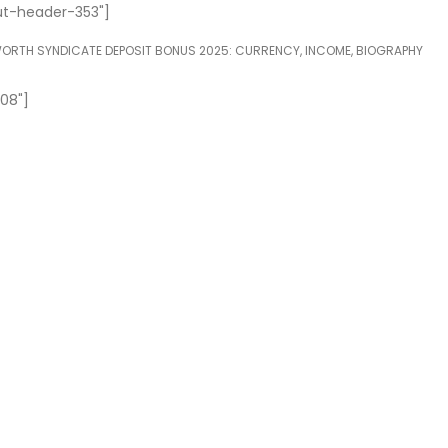
out-header-353"]
WORTH SYNDICATE DEPOSIT BONUS 2025: CURRENCY, INCOME, BIOGRAPHY
808"]