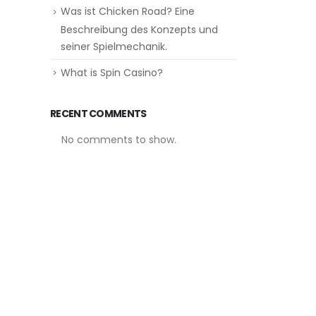
Was ist Chicken Road? Eine
Beschreibung des Konzepts und
seiner Spielmechanik.
What is Spin Casino?
RECENT COMMENTS
No comments to show.