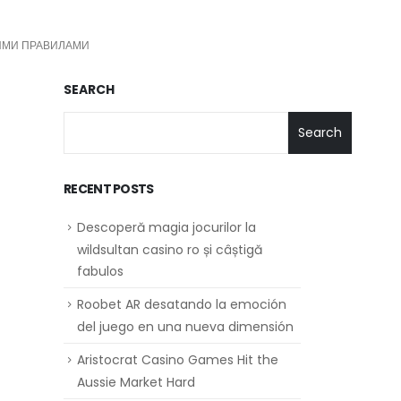
ЫМИ ПРАВИЛАМИ
SEARCH
Search
RECENT POSTS
Descoperă magia jocurilor la
wildsultan casino ro și câștigă
fabulos
Roobet AR desatando la emoción
del juego en una nueva dimensión
Aristocrat Casino Games Hit the
Aussie Market Hard