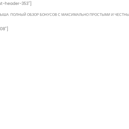
out-header-353"]
РЫША: ПОЛНЫЙ ОБЗОР БОНУСОВ С МАКСИМАЛЬНО ПРОСТЫМИ И ЧЕСТН
808"]