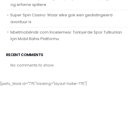
og erfarne spillere
Super Spin Casino: Waar elke gok een gedistingeerd
avontuur is
1xbetmobilindir.com İncelemesi: Türkiye’de Spor Tutkunları
İçin Mobil Bahis Platformu
RECENT COMMENTS
No comments to show.
[porto_block id="775" tracking="layout-footer-775"]