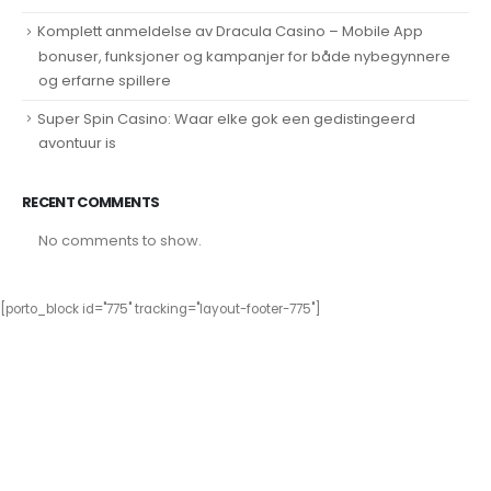
Komplett anmeldelse av Dracula Casino – Mobile App
bonuser, funksjoner og kampanjer for både nybegynnere
og erfarne spillere
Super Spin Casino: Waar elke gok een gedistingeerd
avontuur is
RECENT COMMENTS
No comments to show.
[porto_block id="775" tracking="layout-footer-775"]