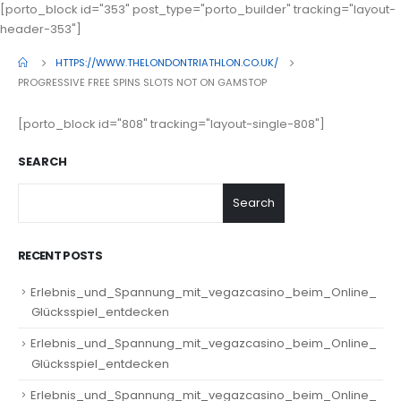
[porto_block id="353" post_type="porto_builder" tracking="layout-
header-353"]
HTTPS://WWW.THELONDONTRIATHLON.CO.UK/
PROGRESSIVE FREE SPINS SLOTS NOT ON GAMSTOP
[porto_block id="808" tracking="layout-single-808"]
SEARCH
Search
RECENT POSTS
Erlebnis_und_Spannung_mit_vegazcasino_beim_Online_
Glücksspiel_entdecken
Erlebnis_und_Spannung_mit_vegazcasino_beim_Online_
Glücksspiel_entdecken
Erlebnis_und_Spannung_mit_vegazcasino_beim_Online_