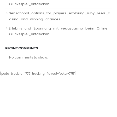
Glücksspiel_entdecken
Sensational_options_for_players_exploring_ruby_reels_c
asino_and_winning_chances
Erlebnis_und_Spannung_mit_vegazcasino_beim_Online_
Glücksspiel_entdecken
RECENT COMMENTS
No comments to show.
[porto_block id="775" tracking="layout-footer-775"]