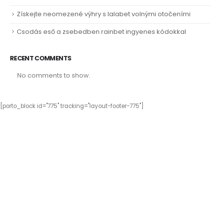
Získejte neomezené výhry s lalabet volnými otočeními
Csodás eső a zsebedben rainbet ingyenes kódokkal
RECENT COMMENTS
No comments to show.
[porto_block id="775" tracking="layout-footer-775"]