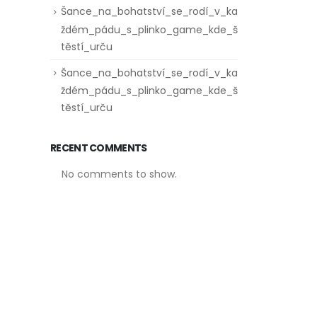
Šance_na_bohatství_se_rodí_v_ka
ždém_pádu_s_plinko_game_kde_š
těstí_urču
Šance_na_bohatství_se_rodí_v_ka
ždém_pádu_s_plinko_game_kde_š
těstí_urču
RECENT COMMENTS
No comments to show.