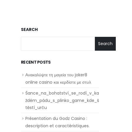
SEARCH
Search
RECENT POSTS
Ανακαλύψτε τη μαγεία του joker8
online casino και κερδίστε με στυλ
Šance_na_bohatství_se_rodí_v_ka
ždém_pádu_s_plinko_game_kde_š
těstí_urču
Présentation du Godz Casino :
description et caractéristiques.