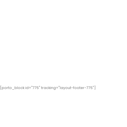
[porto_block id="775" tracking="layout-footer-775"]