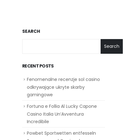
SEARCH
Search
RECENT POSTS
Fenomenalne recenzje sol casino
odkrywające ukryte skarby
gamingowe
Fortuna e Follia Al Lucky Capone
Casino Italia Un’Avventura
Incredibile
Powbet Sportwetten entfesseln