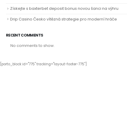
Získejte s baxterbet deposit bonus novou šanci na výhru
Drip Casino Česko vítězná strategie pro moderní hráče
RECENT COMMENTS
No comments to show.
[porto_block id="775" tracking="layout-footer-775"]