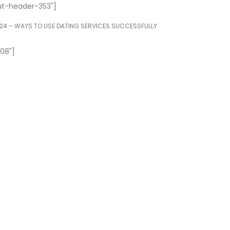
out-header-353"]
024 – WAYS TO USE DATING SERVICES SUCCESSFULLY
808"]