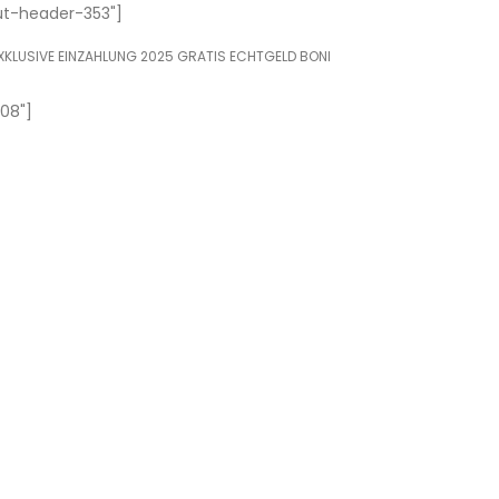
out-header-353"]
KLUSIVE EINZAHLUNG 2025 GRATIS ECHTGELD BONI
808"]