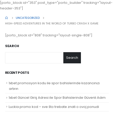
[porto_block id="353" post_type="porto_builder" tracking="layout-
header-353"]
UNCATEGORIZED
HIGH-SPEED ADVENTURES IN THE WORLD OF TURBO CRASH X GAME
[porto_block id="808" tracking="layout-single-808"]
SEARCH
Search
RECENT POSTS
1xbet promosyon kodu ile spor bahislerinde kazancınızı
artırın
1xbet Güncel Giriş Adresi ile Spor Bahislerinde Güvenli Adım
Luckia promo kod – sve što trebate znati o ovoj ponudi