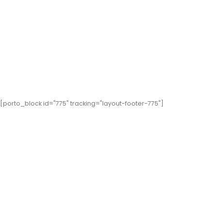
[porto_block id="775" tracking="layout-footer-775"]