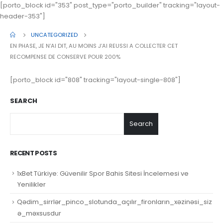
[porto_block id="353" post_type="porto_builder" tracking="layout-
header-353"]
UNCATEGORIZED
EN PHASE, JE N’AI DIT, AU MOINS J’AI REUSSI A COLLECTER CET
RECOMPENSE DE CONSERVE POUR 200%
[porto_block id="808" tracking="layout-single-808"]
SEARCH
Search
RECENT POSTS
1xBet Türkiye: Güvenilir Spor Bahis Sitesi İncelemesi ve
Yenilikler
Qədim_sirrlər_pinco_slotunda_açılır_fironların_xəzinəsi_siz
ə_məxsusdur