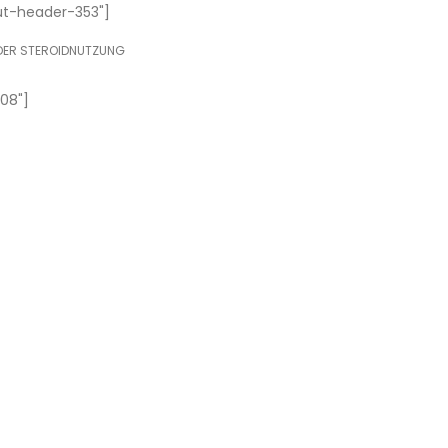
out-header-353"]
 DER STEROIDNUTZUNG
808"]