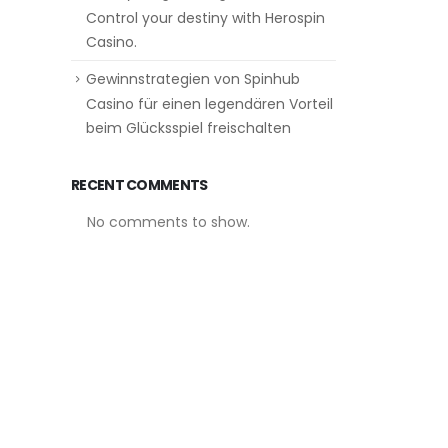
Control your destiny with Herospin
Casino.
Gewinnstrategien von Spinhub
Casino für einen legendären Vorteil
beim Glücksspiel freischalten
RECENT COMMENTS
No comments to show.