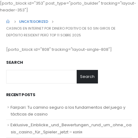
[porto_block id="353" post_type="porto_builder" tracking="layout-
header-353"]
UNCATEGORIZED
CASINOS EN INTERNET POR DINERO POSITIVO DE 50 SIN GIROS DE
DEPÓSITO RESIDENT PERÚ TOP 11 SOBRE 2025
[porto_block id="808" tracking="layout-single-808"]
SEARCH
Search
RECENT POSTS
Fairpari: Tu camino seguro a los fundamentos del juego y
tácticas de casino
Exklusive_Einblicke_und_Bewertungen_rund_um_ohne_oa
sis_casino_für_Spieler_jetzt – копія