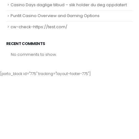
Casino Days daglige tilbud – slik holder du deg oppdatert
Puntit Casino Overview and Gaming Options
cw-check-https://test.com/
RECENT COMMENTS
No comments to show.
[porto_block id="775" tracking="layout-footer-775"]