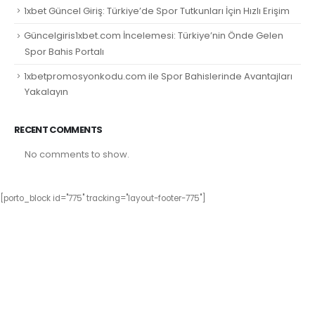
1xbet Güncel Giriş: Türkiye’de Spor Tutkunları İçin Hızlı Erişim
Güncelgiris1xbet.com İncelemesi: Türkiye’nin Önde Gelen
Spor Bahis Portalı
1xbetpromosyonkodu.com ile Spor Bahislerinde Avantajları
Yakalayın
RECENT COMMENTS
No comments to show.
[porto_block id="775" tracking="layout-footer-775"]