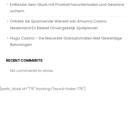
Entfessle dein Glück mit Powbet herunterladen und Gewinne
sichern
Ontdek de Spannende Wereld van Amunra Casino
Nederland En Beleef Onvergetelijk Spelplezier
Hugo Casino – De Nieuwste Gokautomaten Met Geweldige
Beloningen
RECENT COMMENTS
No comments to show.
[porto_block id="775" tracking="layout-footer-775"]