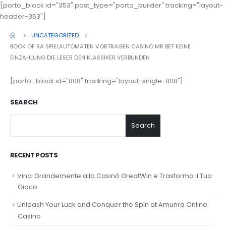
[porto_block id="353" post_type="porto_builder" tracking="layout-
header-353"]
UNCATEGORIZED
BOOK OF RA SPIELAUTOMATEN VORTRAGEN CASINO MR BET KEINE
EINZAHLUNG DIE LESER DEN KLASSIKER VERBUNDEN
[porto_block id="808" tracking="layout-single-808"]
SEARCH
Search
RECENT POSTS
Vinci Grandemente alla Casinò GreatWin e Trasforma il Tuo
Gioco
Unleash Your Luck and Conquer the Spin at Amunra Online
Casino