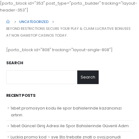
[porto_block id="353" post_type="porto_builder" tracking="layout-
header-353"]
UNCATEGORIZED
BEYOND RESTRICTIONS SECURE YOUR PLAY & CLAIM LUCRATIVE BONUSES
AT NON GAMSTOP CASINOS TODAY.
[porto_block id="808" tracking="layout-single-808"]
SEARCH
Search
RECENT POSTS
1xbet promosyon kodu ile spor bahislerinde kazancınızı
artırın
1xbet Güncel Giriş Adresi ile Spor Bahislerinde Güvenli Adım
Luckia promo kod – sve što trebate znati o ovoj ponudi