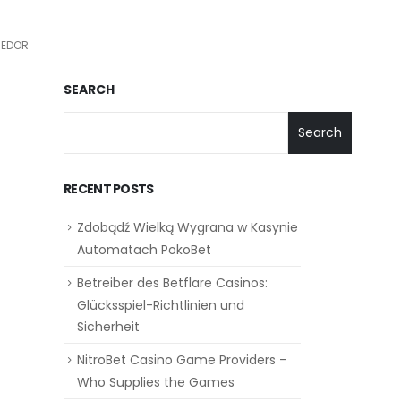
CEDOR
SEARCH
Search
RECENT POSTS
Zdobądź Wielką Wygrana w Kasynie
Automatach PokoBet
Betreiber des Betflare Casinos:
Glücksspiel-Richtlinien und
Sicherheit
NitroBet Casino Game Providers –
Who Supplies the Games