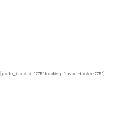
[porto_block id="775" tracking="layout-footer-775"]