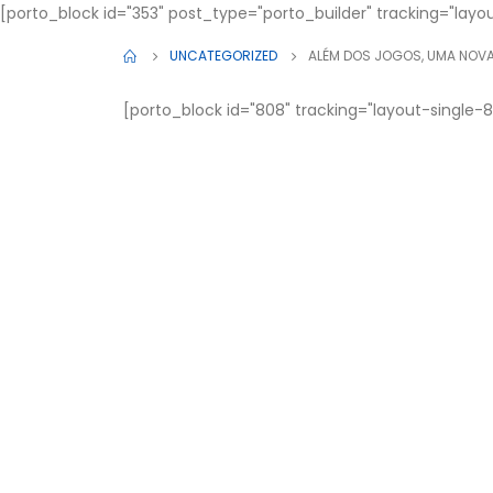
[porto_block id="353" post_type="porto_builder" tracking="lay
UNCATEGORIZED
ALÉM DOS JOGOS, UMA NOVA
[porto_block id="808" tracking="layout-single-