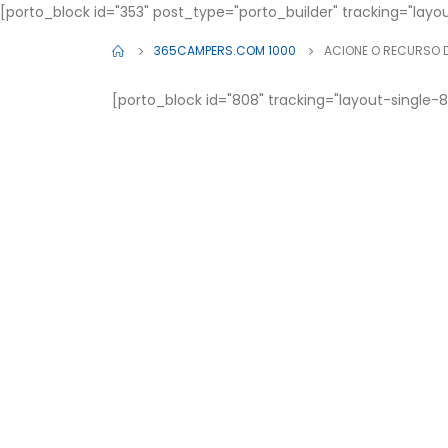
[porto_block id="353" post_type="porto_builder" tracking="lay
365CAMPERS.COM 1000
ACIONE O RECURSO D
[porto_block id="808" tracking="layout-single-