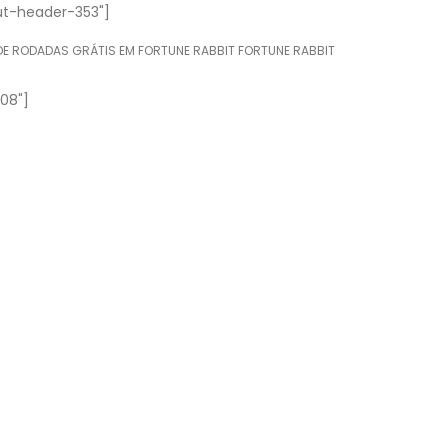
out-header-353"]
E RODADAS GRÁTIS EM FORTUNE RABBIT FORTUNE RABBIT
808"]