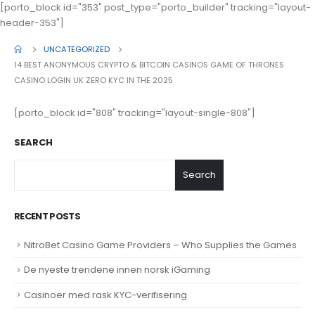
[porto_block id="353" post_type="porto_builder" tracking="layout-
header-353"]
UNCATEGORIZED
14 BEST ANONYMOUS CRYPTO & BITCOIN CASINOS GAME OF THRONES
CASINO LOGIN UK ZERO KYC IN THE 2025
[porto_block id="808" tracking="layout-single-808"]
SEARCH
Search
RECENT POSTS
NitroBet Casino Game Providers – Who Supplies the Games
De nyeste trendene innen norsk iGaming
Casinoer med rask KYC-verifisering